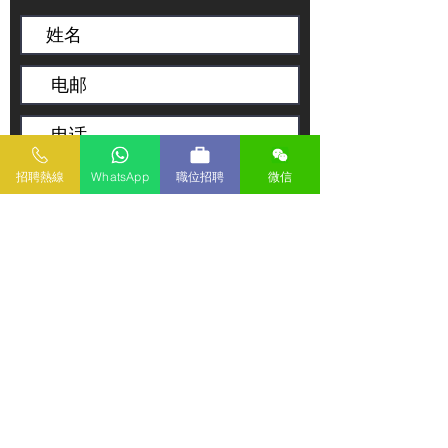
招聘熱線
WhatsApp
職位招聘
微信
传送
本网页所提供资料仅作参考用途。若因错漏而引致任
何不便或损失，美联数码网及美联物业概不负责。