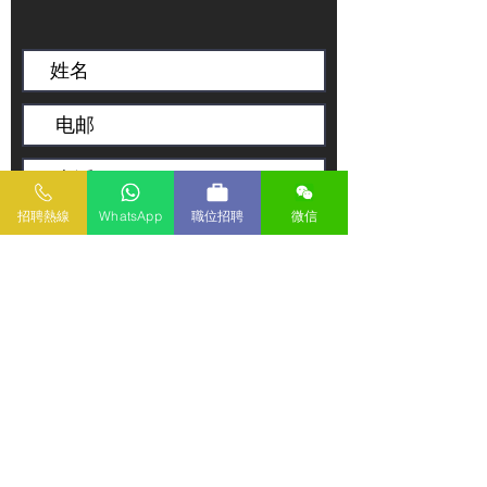
招聘熱線
WhatsApp
職位招聘
微信
传送
本网页所提供资料仅作参考用途。若因错漏而引致任