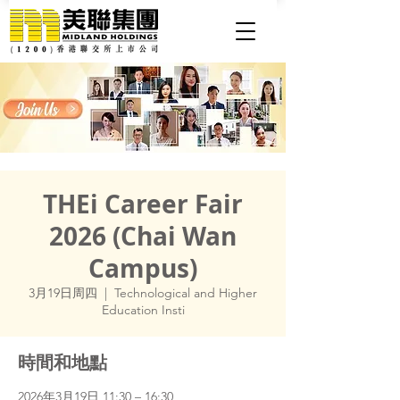
THEi Career Fair
2026 (Chai Wan
Campus)
3月19日周四
  |  
Technological and Higher
Education Insti
時間和地點
2026年3月19日 11:30 – 16:30